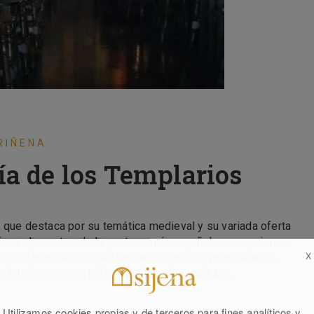
RIÑENA
a de los Templarios
 que destaca por su temática medieval y su variada oferta
siona elementos de la gastronomía española con opciones
 preferencias. Su carta es amplia e incluye ensaladas,
X
as, hamburguesas, platos combinados y pizzas.
Utilizamos cookies propias y de terceros para fines analíticos y