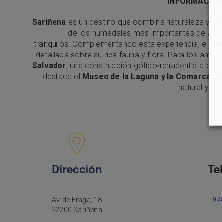
INFORMACIÓN
Sariñena
es un destino que combina naturaleza y cult
de los humedales más importantes de Arag
tranquilos. Complementando esta experiencia, el
Cen
detallada sobre su rica fauna y flora. Para los amant
Salvador
, una construcción gótico-renacentista con 
destaca el
Museo de la Laguna y la Comarca d
natural y cul
Dirección
Te
Av. de Fraga, 18
97
22200 Sariñena