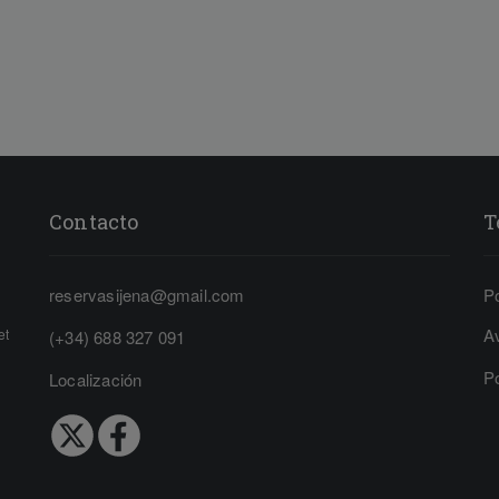
Contacto
T
reservasijena@gmail.com
Po
A
et
(+34) 688 327 091
Po
Localización