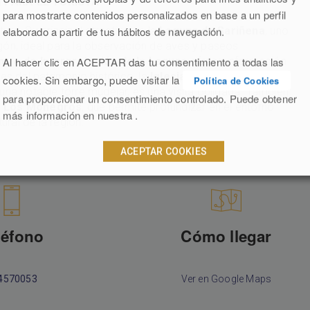
 PARA EL TURISTA
para mostrarte contenidos personalizados en base a un perfil
elaborado a partir de tus hábitos de navegación.
ura. Su principal atractivo es la
Laguna de Sariñena
, uno
ón, ideal para la observación de aves y paseos
Al hacer clic en ACEPTAR das tu consentimiento a todas las
tro de Interpretación de la Laguna
ofrece información
es del patrimonio histórico, la
Iglesia Parroquial de San
cookies. Sin embargo, puede visitar la
Política de Cookies
una notable torre mudéjar, es una visita obligada. También
para proporcionar un consentimiento controlado. Puede obtener
e Los Monegros
, que permite profundizar en el entorno
más información en nuestra .
tural de la región.
ACEPTAR COOKIES
léfono
Cómo llegar
4570053
Ver en Google Maps