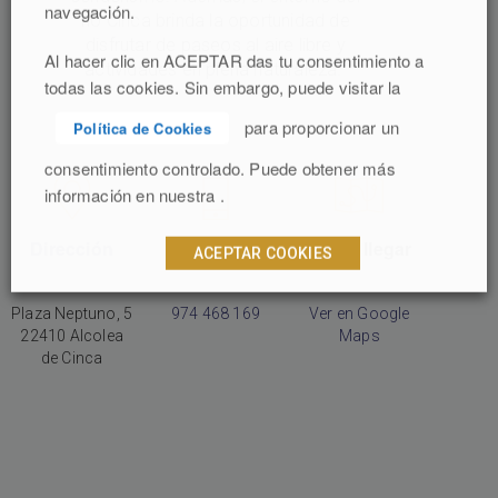
navegación.
río Cinca brinda la oportunidad de
disfrutar de paseos al aire libre y
Al hacer clic en ACEPTAR das tu consentimiento a
actividades en plena naturaleza.
todas las cookies. Sin embargo, puede visitar la
para proporcionar un
Política de Cookies
consentimiento controlado. Puede obtener más
información en nuestra .
Dirección
Teléfono
Cómo llegar
ACEPTAR COOKIES
Plaza Neptuno, 5
974 468 169
Ver en Google
22410 Alcolea
Maps
de Cinca