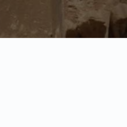
érminos y condiciones
lítica de Privacidad
viso Legal
lítica de Cookies