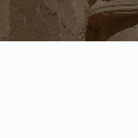
Somos el Instituto de Estudios Sijenenses “Miguel Servet”.
Estudiamos todo lo relacionado con la historia del Real
Monasterio de Sijena, así como la vida y obra de Miguel Serv
difundiendo su legado intelectual y científico.
Conoce más en
miguelservet.org.
Somos un centro colaborador del: