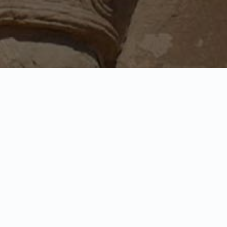
Contacto
T
reservasijena@gmail.com
Po
A
et
(+34) 688 327 091
Po
Localización