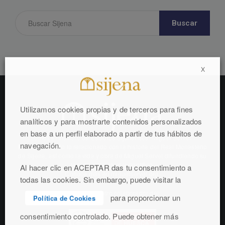
Buscar
X
Utilizamos cookies propias y de terceros para fines
analíticos y para mostrarte contenidos personalizados
en base a un perfil elaborado a partir de tus hábitos de
Somos el Instituto de Estudios Sijenenses “Miguel Servet”.
navegación.
Estudiamos todo lo relacionado con la historia del Real Monasterio
de Sijena, así como la vida y obra de Miguel Servet difundiendo su
legado intelectual y científico.
Al hacer clic en ACEPTAR das tu consentimiento a
Conoce más en
miguelservet.org.
todas las cookies. Sin embargo, puede visitar la
Somos un centro colaborador del:
para proporcionar un
Política de Cookies
consentimiento controlado. Puede obtener más